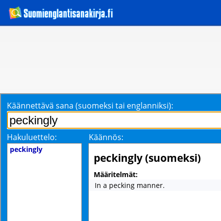
Käännettävä sana (suomeksi tai englanniksi):
Hakuluettelo:
Käännös:
peckingly
peckingly (suomeksi)
Määritelmät:
In a pecking manner.