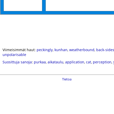
Viimeisimmät haut:
peckingly
,
kunhan
,
weatherbound
,
back-side
unpolarisable
Suosittuja sanoja
:
purkaa
,
aikataulu
,
application
,
cat
,
perception
,
Tietoa