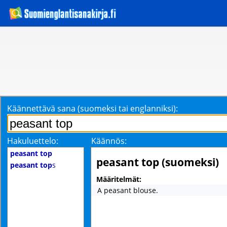
Käännettävä sana (suomeksi tai englanniksi):
Hakuluettelo:
Käännös:
peasant top
peasant top (suomeksi)
peasant top
s
Määritelmät:
A peasant blouse.