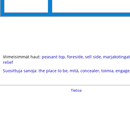
Viimeisimmät haut:
peasant top
,
foreside
,
sell side
,
marjakotingat
relief
Suosittuja sanoja
:
the place to be
,
mitä
,
concealer
,
toimia
,
engage
Tietoa