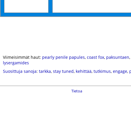
Viimeisimmät haut:
pearly penile papules
,
coast fox
,
paksuntaen
lysergamides
Suosittuja sanoja
:
tarkka
,
stay tuned
,
kehittää
,
tutkimus
,
engage
,
Tietoa