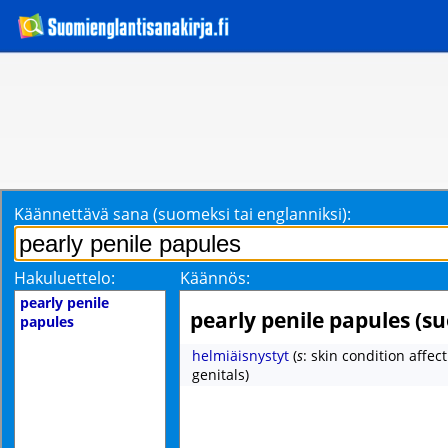
Käännettävä sana (suomeksi tai englanniksi):
Hakuluettelo:
Käännös:
pearly penile
pearly penile papules (s
papules
helmiäisnystyt
(
s
: skin condition affec
genitals)