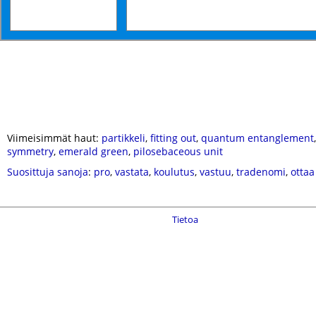
Viimeisimmät haut:
partikkeli
,
fitting out
,
quantum entanglement
symmetry
,
emerald green
,
pilosebaceous unit
Suosittuja sanoja
:
pro
,
vastata
,
koulutus
,
vastuu
,
tradenomi
,
ottaa
Tietoa