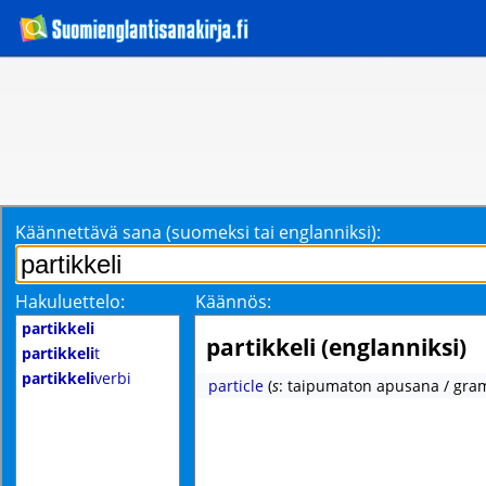
Käännettävä sana (suomeksi tai englanniksi):
Hakuluettelo:
Käännös:
partikkeli
partikkeli (englanniksi)
partikkeli
t
partikkeli
verbi
particle
(
s
: taipumaton apusana / gr