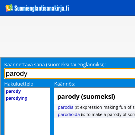
Käännettävä sana (suomeksi tai englanniksi):
Hakuluettelo:
Käännös:
parody
parody (suomeksi)
parody
ing
parodia
(
s
: expression making fun of 
parodioida
(
v
: to make a parody of so