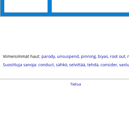
Viimeisimmät haut:
parody
,
unsuspend
,
pinning
,
biyas
,
root out
,
Suosittuja sanoja
:
conduct
,
sähkö
,
selvittää
,
tehdä
,
consider
,
vast
Tietoa