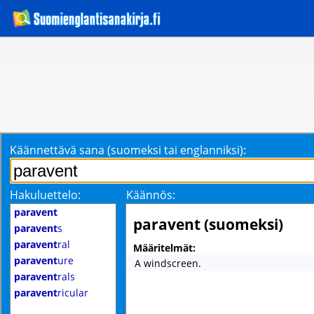
Käännettävä sana (suomeksi tai englanniksi):
Hakuluettelo:
Käännös:
paravent
paravent (suomeksi)
paravent
s
paravent
ral
Määritelmät:
paravent
ure
A windscreen.
paravent
rals
paravent
ricular