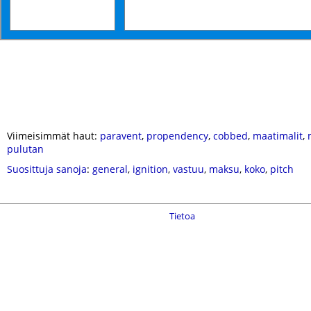
Viimeisimmät haut:
paravent
,
propendency
,
cobbed
,
maatimalit
,
pulutan
Suosittuja sanoja
:
general
,
ignition
,
vastuu
,
maksu
,
koko
,
pitch
Tietoa