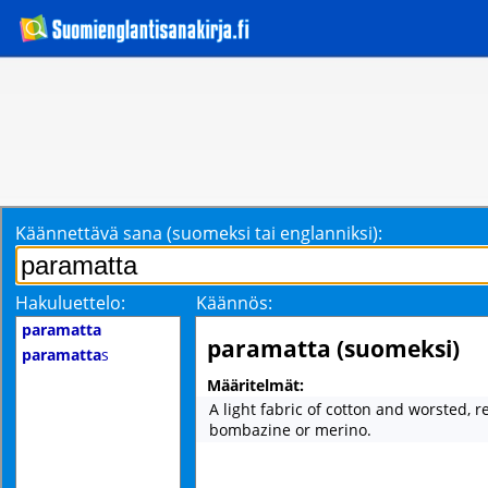
Käännettävä sana (suomeksi tai englanniksi):
Hakuluettelo:
Käännös:
paramatta
paramatta (suomeksi)
paramatta
s
Määritelmät:
A light fabric of cotton and worsted, 
bombazine or merino.