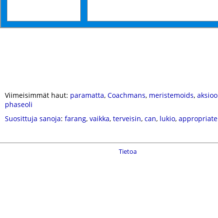
Viimeisimmät haut:
paramatta
,
Coachmans
,
meristemoids
,
aksio
phaseoli
Suosittuja sanoja
:
farang
,
vaikka
,
terveisin
,
can
,
lukio
,
appropriate
Tietoa