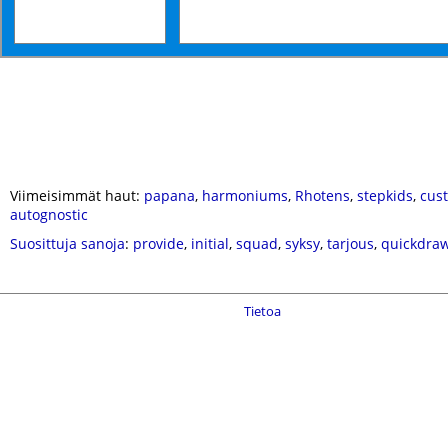
Viimeisimmät haut:
papana
,
harmoniums
,
Rhotens
,
stepkids
,
cus
autognostic
Suosittuja sanoja
:
provide
,
initial
,
squad
,
syksy
,
tarjous
,
quickdra
Tietoa