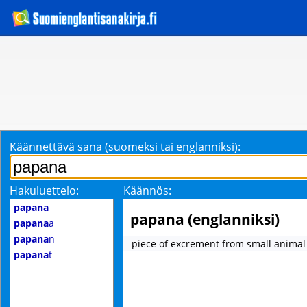
Käännettävä sana (suomeksi tai englanniksi):
Hakuluettelo:
Käännös:
papana
papana (englanniksi)
papana
a
papana
n
piece of excrement from small animal
papana
t