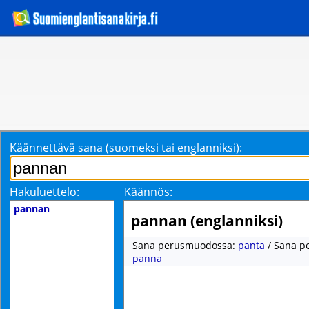
Käännettävä sana (suomeksi tai englanniksi):
Hakuluettelo:
Käännös:
pannan
pannan (englanniksi)
Sana perusmuodossa:
panta
/ Sana p
panna