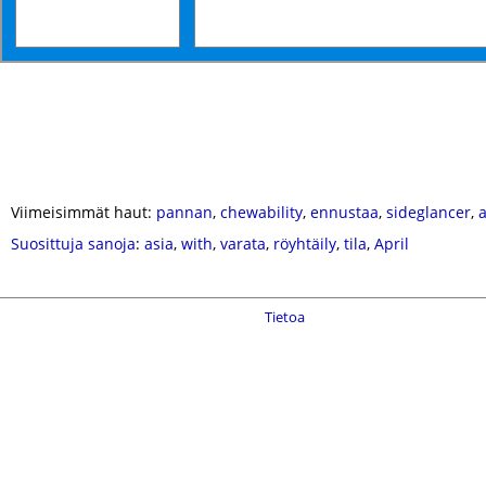
Viimeisimmät haut:
pannan
,
chewability
,
ennustaa
,
sideglancer
,
Suosittuja sanoja
:
asia
,
with
,
varata
,
röyhtäily
,
tila
,
April
Tietoa