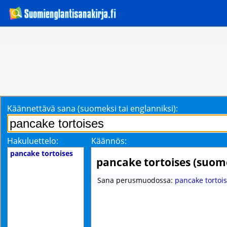
Käännettävä sana (suomeksi tai englanniksi):
Hakuluettelo:
Käännös:
pancake tortoises
pancake tortoises (suom
Sana perusmuodossa:
pancake tortoi