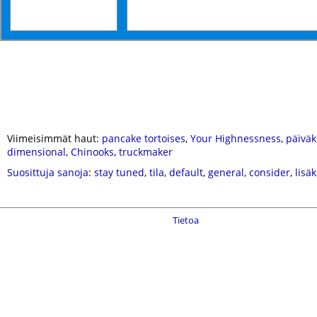
Viimeisimmät haut:
pancake tortoises
,
Your Highnessness
,
päiväk
dimensional
,
Chinooks
,
truckmaker
Suosittuja sanoja
:
stay tuned
,
tila
,
default
,
general
,
consider
,
lisäk
Tietoa