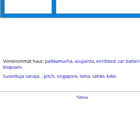
Viimeisimmät haut:
palkkamurha
,
asujainta
,
enribbed
,
car batter
biopixels
Suosittuja sanoja
:
,
pitch
,
singapore
,
loma
,
sähkö
,
koko
Tietoa