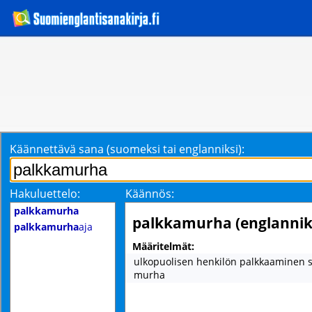
Käännettävä sana (suomeksi tai englanniksi):
Hakuluettelo:
Käännös:
palkkamurha
palkkamurha (englannik
palkkamurha
aja
Määritelmät:
ulkopuolisen henkilön palkkaaminen 
murha