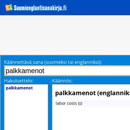
Käännettävä sana (suomeksi tai englanniksi):
Hakuluettelo:
Käännös:
palkkamenot
palkkamenot (englanniks
labor costs
(
s
)