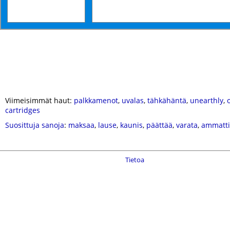
Viimeisimmät haut:
palkkamenot
,
uvalas
,
tähkähäntä
,
unearthly
,
cartridges
Suosittuja sanoja
:
maksaa
,
lause
,
kaunis
,
päättää
,
varata
,
ammatti
Tietoa