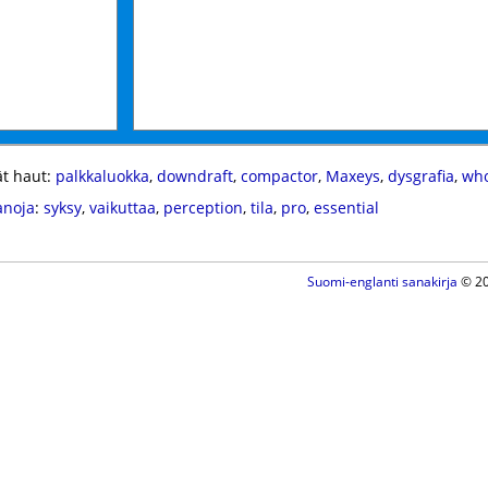
t haut:
palkkaluokka
,
downdraft
,
compactor
,
Maxeys
,
dysgrafia
,
who
anoja
:
syksy
,
vaikuttaa
,
perception
,
tila
,
pro
,
essential
Suomi-englanti sanakirja
© 20