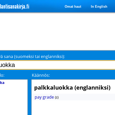
Omat haut
In English
ä sana (suomeksi tai englanniksi):
lo:
Käännös:
kka
palkkaluokka (englanniksi)
pay grade
(
s
)