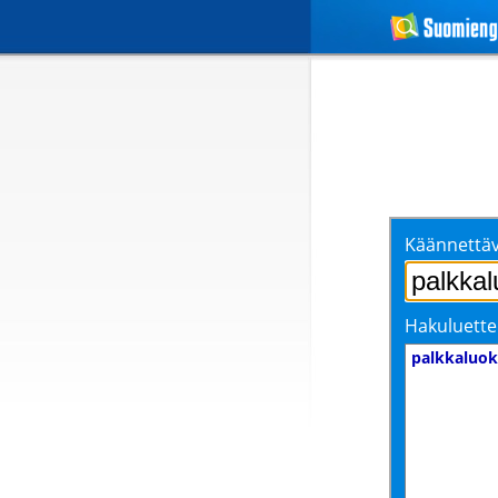
Käännettäv
Hakuluette
palkkaluo