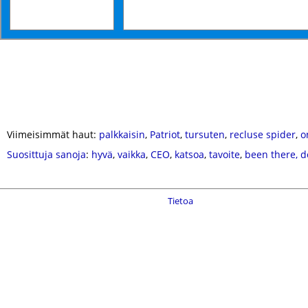
Viimeisimmät haut:
palkkaisin
,
Patriot
,
tursuten
,
recluse spider
,
o
Suosittuja sanoja
:
hyvä
,
vaikka
,
CEO
,
katsoa
,
tavoite
,
been there, d
Tietoa