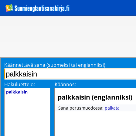
Käännettävä sana (suomeksi tai englanniksi):
Hakuluettelo:
Käännös:
palkkaisin
palkkaisin (englanniksi)
Sana perusmuodossa:
palkata