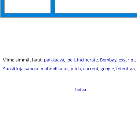
Viimeisimmät haut:
palkkaava
,
Joeli
,
incinerate
,
Bombay
,
exscript
,
Suosittuja sanoja
:
mahdollisuus
,
pitch
,
current
,
google
,
toteuttaa
,
Tietoa