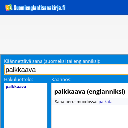
Käännettävä sana (suomeksi tai englanniksi):
Hakuluettelo:
Käännös:
palkkaava
palkkaava (englanniksi)
Sana perusmuodossa:
palkata