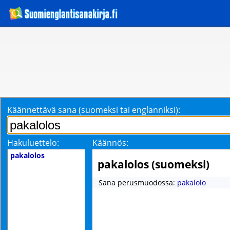
Käännettävä sana (suomeksi tai englanniksi):
Hakuluettelo:
Käännös:
pakalolos
pakalolos (suomeksi)
Sana perusmuodossa:
pakalolo