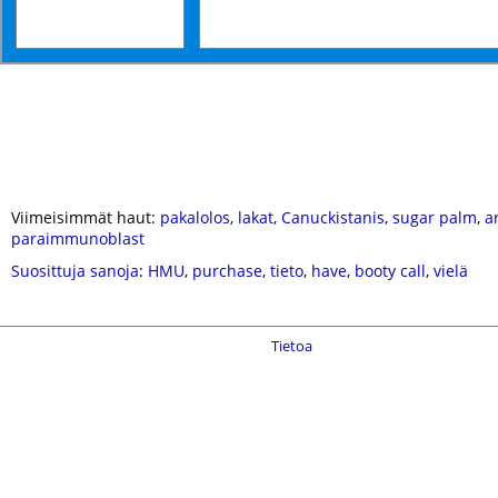
Viimeisimmät haut:
pakalolos
,
lakat
,
Canuckistanis
,
sugar palm
,
a
paraimmunoblast
Suosittuja sanoja
:
HMU
,
purchase
,
tieto
,
have
,
booty call
,
vielä
Tietoa