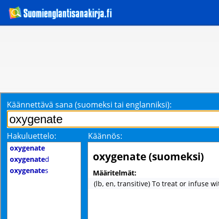
Käännettävä sana (suomeksi tai englanniksi):
Hakuluettelo:
Käännös:
oxygenate
oxygenate (suomeksi)
oxygenate
d
oxygenate
s
Määritelmät:
(lb, en, transitive) To treat or infuse 