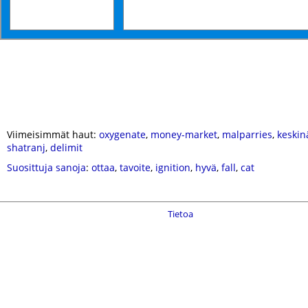
Viimeisimmät haut:
oxygenate
,
money-market
,
malparries
,
keskin
shatranj
,
delimit
Suosittuja sanoja
:
ottaa
,
tavoite
,
ignition
,
hyvä
,
fall
,
cat
Tietoa