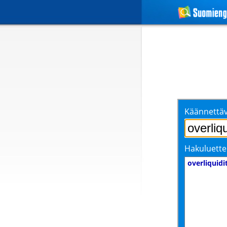
Käännettäv
Hakuluette
overliquidi