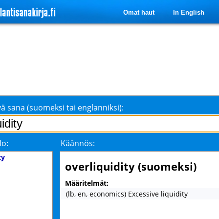
Omat haut
In English
ä sana (suomeksi tai englanniksi):
lo:
Käännös:
ty
overliquidity (suomeksi)
Määritelmät:
(lb, en, economics) Excessive liquidity