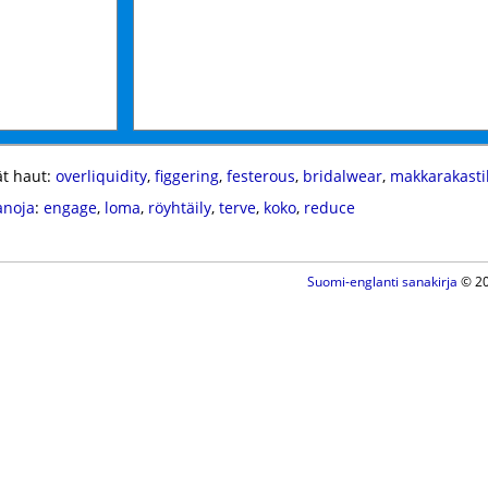
t haut:
overliquidity
,
figgering
,
festerous
,
bridalwear
,
makkarakasti
anoja
:
engage
,
loma
,
röyhtäily
,
terve
,
koko
,
reduce
Suomi-englanti sanakirja
© 20