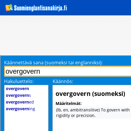
Käännettävä sana (suomeksi tai englanniksi):
Hakuluettelo:
Käännös:
overgovern
overgovern (suomeksi)
overgovern
s
overgovern
ed
Määritelmät:
overgovern
ing
(lb, en, ambitransitive) To govern wit
rigidity or precision.