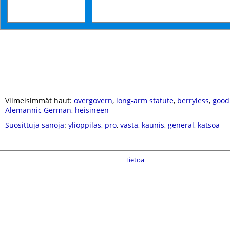
Viimeisimmät haut:
overgovern
,
long-arm statute
,
berryless
,
good
Alemannic German
,
heisineen
Suosittuja sanoja
:
ylioppilas
,
pro
,
vasta
,
kaunis
,
general
,
katsoa
Tietoa