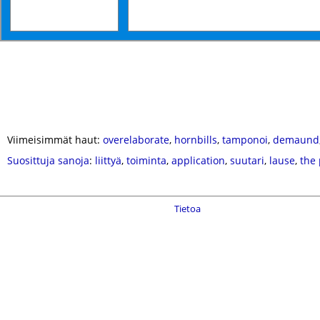
Viimeisimmät haut:
overelaborate
,
hornbills
,
tamponoi
,
demaund
Suosittuja sanoja
:
liittyä
,
toiminta
,
application
,
suutari
,
lause
,
the 
Tietoa