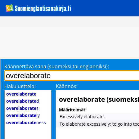
Käännettävä sana (suomeksi tai englanniksi):
Hakuluettelo:
Käännös:
overelaborate
overelaborate (suomeksi
overelaborate
d
overelaborate
s
Määritelmät:
overelaborate
ly
Excessively elaborate.
overelaborate
ness
To elaborate excessively; to go into to