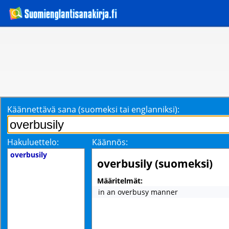
Käännettävä sana (suomeksi tai englanniksi):
Hakuluettelo:
Käännös:
overbusily
overbusily (suomeksi)
Määritelmät:
in an overbusy manner