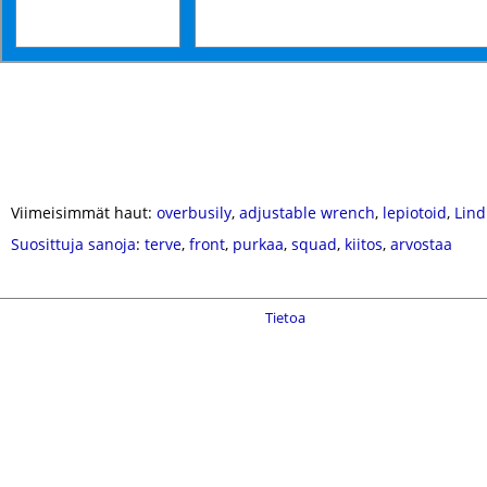
Viimeisimmät haut:
overbusily
,
adjustable wrench
,
lepiotoid
,
Lind
Suosittuja sanoja
:
terve
,
front
,
purkaa
,
squad
,
kiitos
,
arvostaa
Tietoa