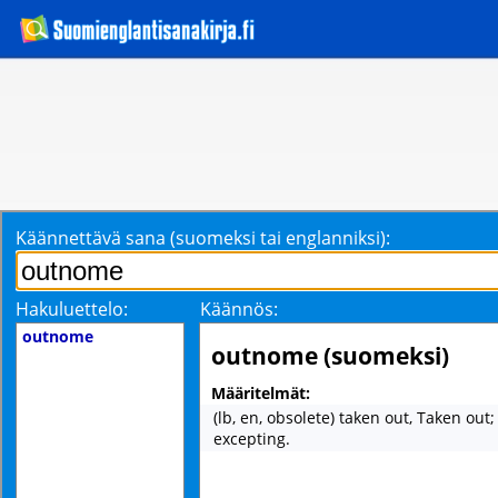
Käännettävä sana (suomeksi tai englanniksi):
Hakuluettelo:
Käännös:
outnome
outnome (suomeksi)
Määritelmät:
(lb, en, obsolete) taken out, Taken out
excepting.