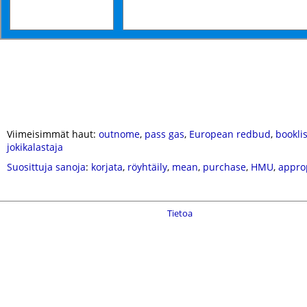
Viimeisimmät haut:
outnome
,
pass gas
,
European redbud
,
booklis
jokikalastaja
Suosittuja sanoja
:
korjata
,
röyhtäily
,
mean
,
purchase
,
HMU
,
appro
Tietoa