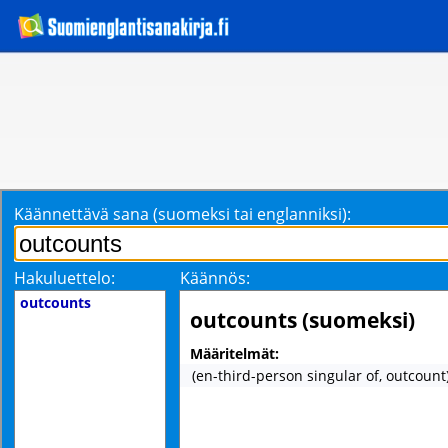
Käännettävä sana (suomeksi tai englanniksi):
Hakuluettelo:
Käännös:
outcounts
outcounts (suomeksi)
Määritelmät:
(en-third-person singular of, outcount