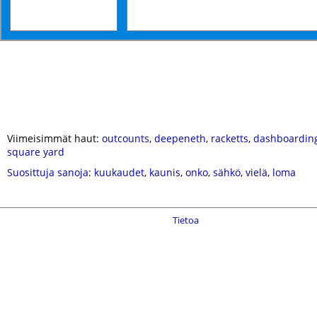
Viimeisimmät haut:
outcounts
,
deepeneth
,
racketts
,
dashboardin
square yard
Suosittuja sanoja
:
kuukaudet
,
kaunis
,
onko
,
sähkö
,
vielä
,
loma
Tietoa