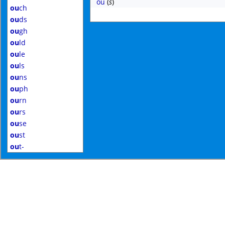
ou
(
s
)
ou
ch
ou
ds
ou
gh
ou
ld
ou
le
ou
ls
ou
ns
ou
ph
ou
rn
ou
rs
ou
se
ou
st
ou
t-