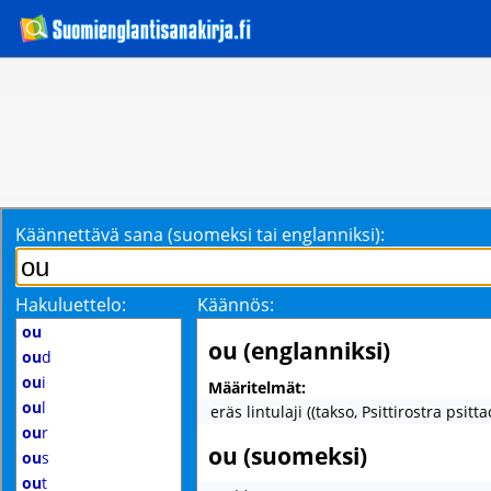
Käännettävä sana (suomeksi tai englanniksi):
Hakuluettelo:
Käännös:
ou
ou (englanniksi)
ou
d
ou
i
Määritelmät:
ou
l
eräs lintulaji ((takso, Psittirostra psitta
ou
r
ou (suomeksi)
ou
s
ou
t