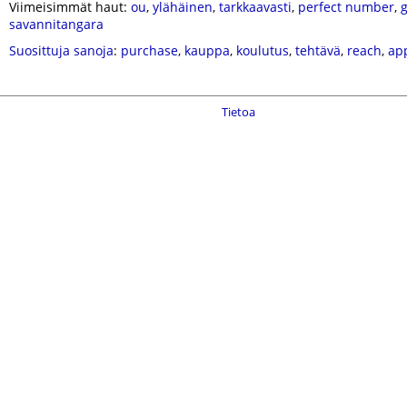
Viimeisimmät haut:
ou
,
ylähäinen
,
tarkkaavasti
,
perfect number
,
g
savannitangara
Suosittuja sanoja
:
purchase
,
kauppa
,
koulutus
,
tehtävä
,
reach
,
app
Tietoa