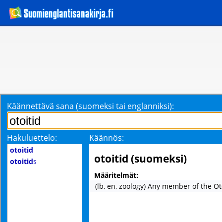
Käännettävä sana (suomeksi tai englanniksi):
Hakuluettelo:
Käännös:
otoitid
otoitid (suomeksi)
otoitid
s
Määritelmät:
(lb, en, zoology) Any member of the Ot