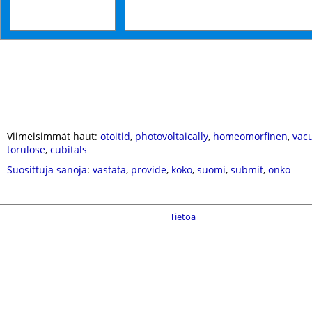
Viimeisimmät haut:
otoitid
,
photovoltaically
,
homeomorfinen
,
vac
torulose
,
cubitals
Suosittuja sanoja
:
vastata
,
provide
,
koko
,
suomi
,
submit
,
onko
Tietoa