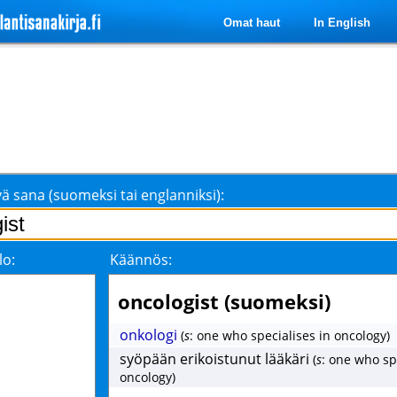
Omat haut
In English
ä sana (suomeksi tai englanniksi):
lo:
Käännös:
oncologist (suomeksi)
s
onkologi
(
s
: one who specialises in oncology)
syöpään erikoistunut lääkäri
(
s
: one who sp
oncology)