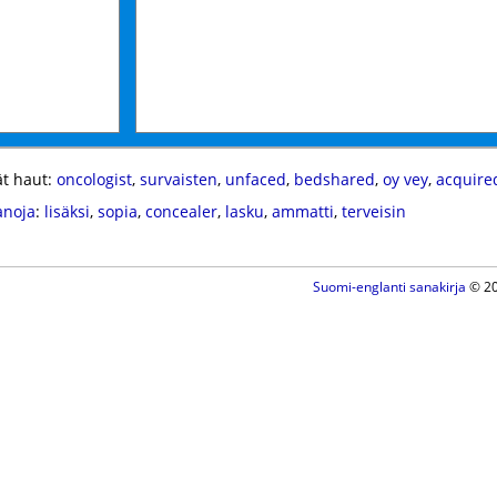
t haut:
oncologist
,
survaisten
,
unfaced
,
bedshared
,
oy vey
,
acquire
anoja
:
lisäksi
,
sopia
,
concealer
,
lasku
,
ammatti
,
terveisin
Suomi-englanti sanakirja
© 20