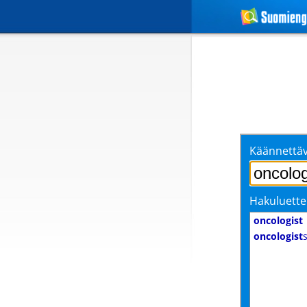
Käännettäv
Hakuluette
oncologist
oncologist