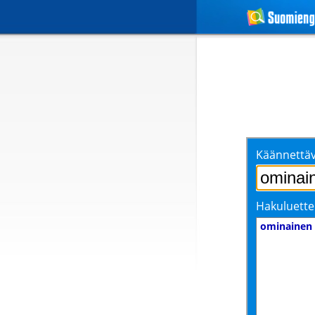
Käännettäv
Hakuluette
ominainen