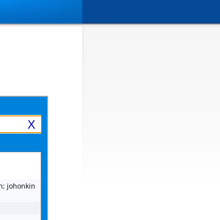
X
n; johonkin