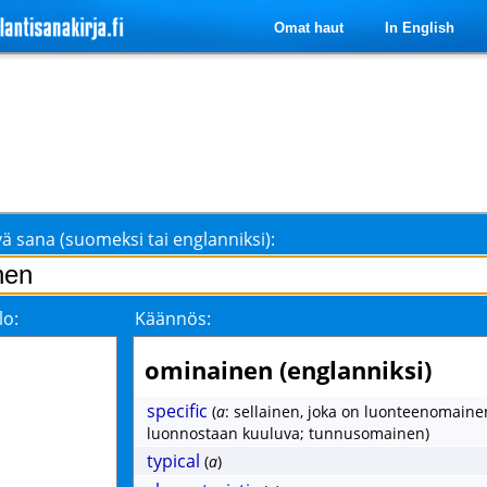
Omat haut
In English
ä sana (suomeksi tai englanniksi):
lo:
Käännös:
ominainen (englanniksi)
specific
(
a
: sellainen, joka on luonteenomaine
luonnostaan kuuluva; tunnusomainen)
typical
(
a
)