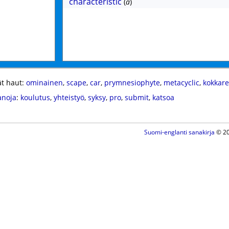
characteristic
(
a
)
t haut:
ominainen
,
scape
,
car
,
prymnesiophyte
,
metacyclic
,
kokkare
anoja
:
koulutus
,
yhteistyö
,
syksy
,
pro
,
submit
,
katsoa
Suomi-englanti sanakirja
© 20