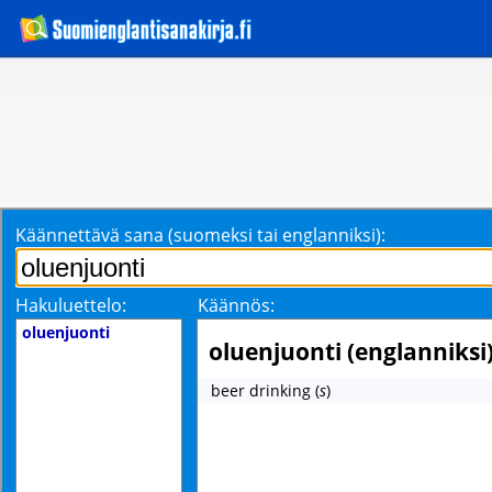
Käännettävä sana (suomeksi tai englanniksi):
Hakuluettelo:
Käännös:
oluenjuonti
oluenjuonti (englanniksi
beer drinking
(
s
)