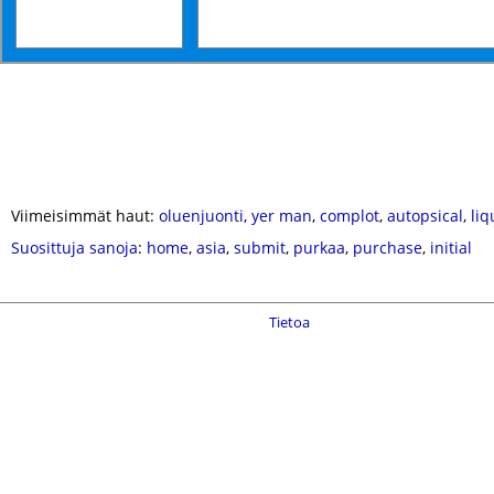
Viimeisimmät haut:
oluenjuonti
,
yer man
,
complot
,
autopsical
,
li
Suosittuja sanoja
:
home
,
asia
,
submit
,
purkaa
,
purchase
,
initial
Tietoa