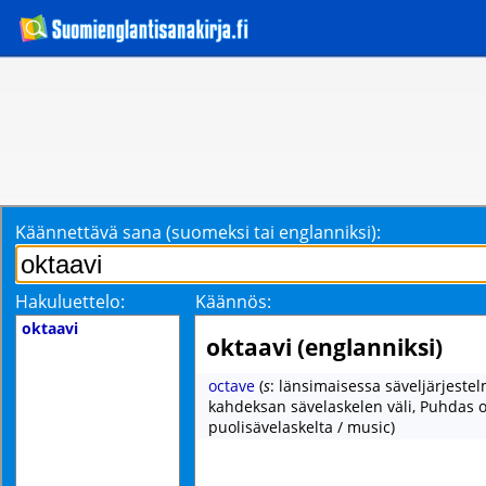
Käännettävä sana (suomeksi tai englanniksi):
Hakuluettelo:
Käännös:
oktaavi
oktaavi (englanniksi)
octave
(
s
: länsimaisessa säveljärjeste
kahdeksan sävelaskelen väli, Puhdas o
puolisävelaskelta / music)