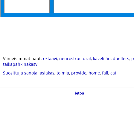
Viimeisimmät haut:
oktaavi
,
neurostructural
,
kävelijän
,
duellers
,
p
taikapähkinäkasvi
Suosittuja sanoja
:
asiakas
,
toimia
,
provide
,
home
,
fall
,
cat
Tietoa