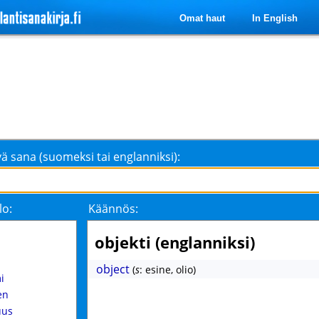
Omat haut
In English
ä sana (suomeksi tai englanniksi):
lo:
Käännös:
objekti (englanniksi)
object
(
s
: esine, olio)
i
en
uus