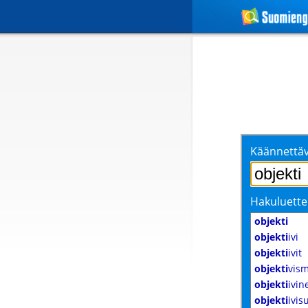
Käännettäv
Hakuluette
objekti
objekti
ivi
objekti
ivit
objekti
vism
objekti
ivin
objekti
ivis