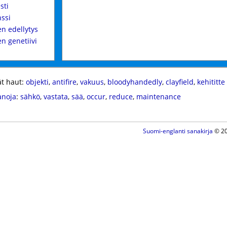
sti
nssi
en edellytys
en genetiivi
t haut:
objekti
,
antifire
,
vakuus
,
bloodyhandedly
,
clayfield
,
kehititte
anoja
:
sähkö
,
vastata
,
sää
,
occur
,
reduce
,
maintenance
Suomi-englanti sanakirja
© 20