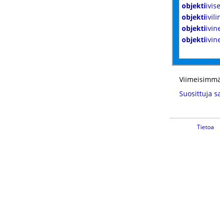
objekti
ivise
objekti
ivili
objekti
ivin
objekti
ivin
Viimeisimmä
Suosittuja s
Tietoa