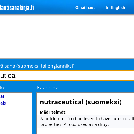
Omat haut
In English
ä sana (suomeksi tai englanniksi):
lo:
Käännös:
al
nutraceutical (suomeksi)
al
s
Määritelmät:
A nutrient or food believed to have cure, curat
properties. A food used as a drug.