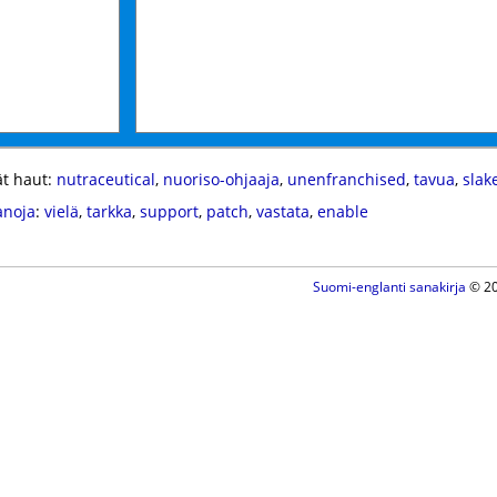
t haut:
nutraceutical
,
nuoriso-ohjaaja
,
unenfranchised
,
tavua
,
slak
anoja
:
vielä
,
tarkka
,
support
,
patch
,
vastata
,
enable
Suomi-englanti sanakirja
© 20