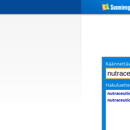
Käännettäv
Hakuluette
nutraceutic
nutraceutic