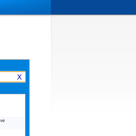
X
ive