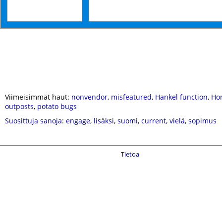
Viimeisimmät haut:
nonvendor
,
misfeatured
,
Hankel function
,
Ho
outposts
,
potato bugs
Suosittuja sanoja
:
engage
,
lisäksi
,
suomi
,
current
,
vielä
,
sopimus
Tietoa