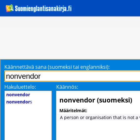
Käännettävä sana (suomeksi tai englanniksi):
Hakuluettelo:
Käännös:
nonvendor
nonvendor (suomeksi)
nonvendor
s
Määritelmät:
A person or organisation that is not a