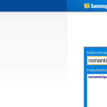
Käännettäv
Hakuluette
nonanticip