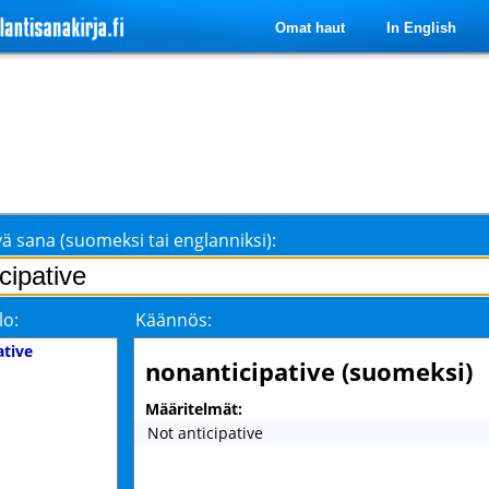
Omat haut
In English
ä sana (suomeksi tai englanniksi):
lo:
Käännös:
ative
nonanticipative (suomeksi)
Määritelmät:
Not anticipative