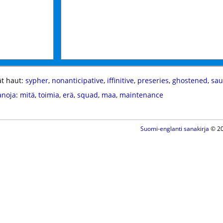
t haut:
sypher
,
nonanticipative
,
iffinitive
,
preseries
,
ghostened
,
sau
anoja
:
mitä
,
toimia
,
erä
,
squad
,
maa
,
maintenance
Suomi-englanti sanakirja
© 20