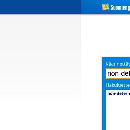
Käännettäv
Hakuluette
non-deter