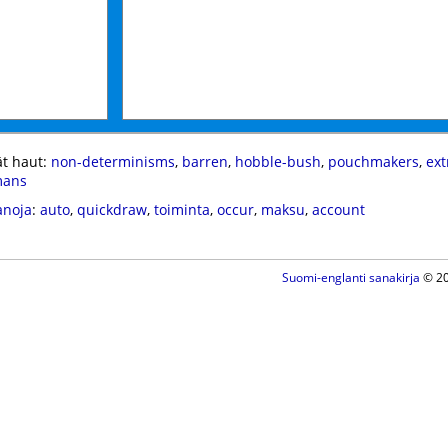
t haut:
non-determinisms
,
barren
,
hobble-bush
,
pouchmakers
,
ext
mans
anoja
:
auto
,
quickdraw
,
toiminta
,
occur
,
maksu
,
account
Suomi-englanti sanakirja
© 20