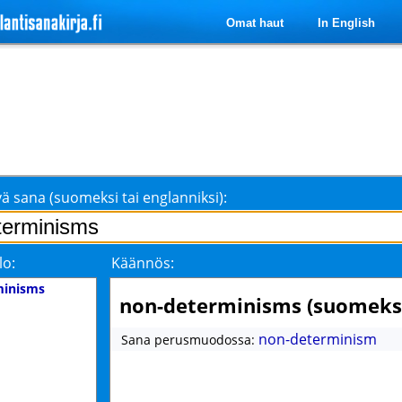
Omat haut
In English
ä sana (suomeksi tai englanniksi):
lo:
Käännös:
minisms
non-determinisms (suomeks
non-determinism
Sana perusmuodossa: