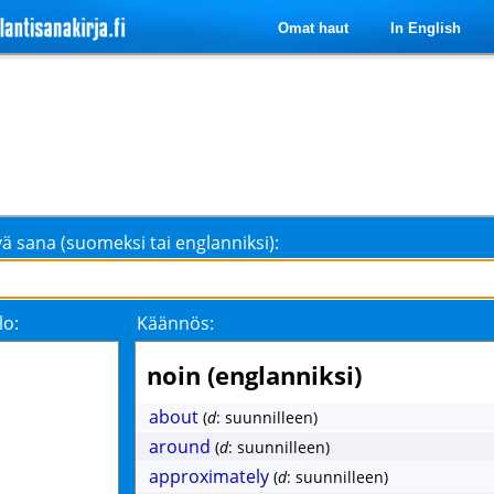
Omat haut
In English
ä sana (suomeksi tai englanniksi):
lo:
Käännös:
noin (englanniksi)
about
(
d
: suunnilleen)
around
(
d
: suunnilleen)
approximately
(
d
: suunnilleen)