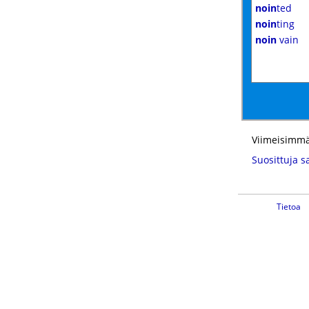
noin
ted
noin
ting
noin
vain
Viimeisimmä
Suosittuja s
Tietoa