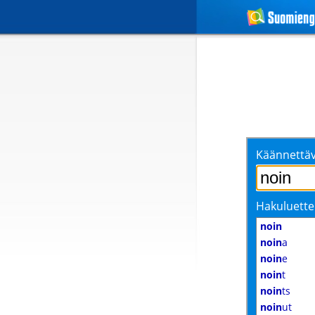
Käännettäv
Hakuluette
noin
noin
a
noin
e
noin
t
noin
ts
noin
ut