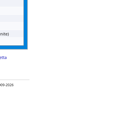
inite)
etta
09-2026