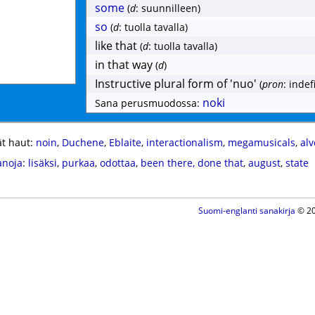
some
(
d
: suunnilleen)
so
(
d
: tuolla tavalla)
like that
(
d
: tuolla tavalla)
in that way
(
d
)
Instructive plural form of 'nuo'
(
pron
: indef
noki
Sana perusmuodossa:
t haut:
noin
,
Duchene
,
Eblaite
,
interactionalism
,
megamusicals
,
alv
anoja
:
lisäksi
,
purkaa
,
odottaa
,
been there, done that
,
august
,
state
Suomi-englanti sanakirja
© 20