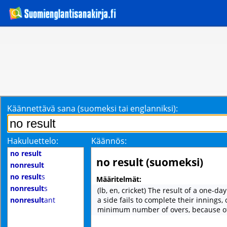
Käännettävä sana (suomeksi tai englanniksi):
Hakuluettelo:
Käännös:
no result
no result (suomeksi)
nonresult
no result
s
Määritelmät:
nonresult
s
(lb, en, cricket) The result of a one-d
nonresult
ant
a side fails to complete their innings, 
minimum number of overs, because o