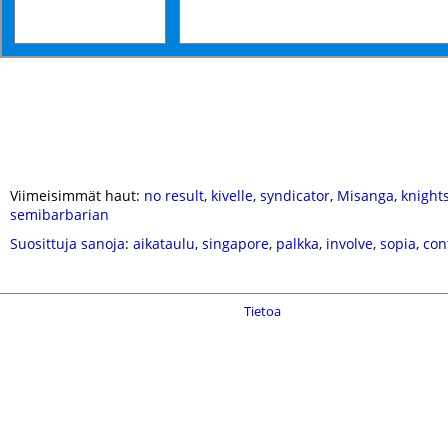
Viimeisimmät haut:
no result
,
kivelle
,
syndicator
,
Misanga
,
knight
semibarbarian
Suosittuja sanoja
:
aikataulu
,
singapore
,
palkka
,
involve
,
sopia
,
con
Tietoa