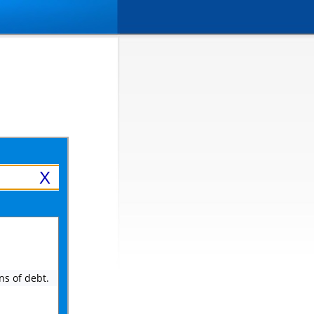
X
ons of debt.