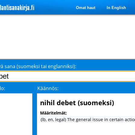
Omat haut
In English
ä sana (suomeksi tai englanniksi):
lo:
Käännös:
nihil debet (suomeksi)
Määritelmät:
(lb, en, legal) The general issue in certain acti