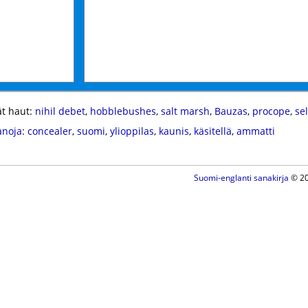
t haut:
nihil debet
,
hobblebushes
,
salt marsh
,
Bauzas
,
procope
,
se
anoja
:
concealer
,
suomi
,
ylioppilas
,
kaunis
,
käsitellä
,
ammatti
Suomi-englanti sanakirja
© 20