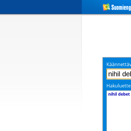
Käännettäv
Hakuluette
nihil debet