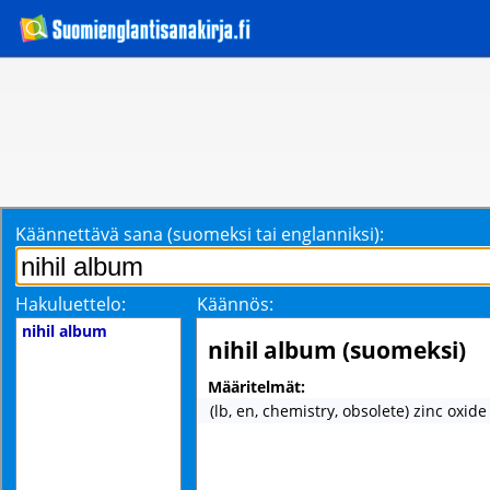
Käännettävä sana (suomeksi tai englanniksi):
Hakuluettelo:
Käännös:
nihil album
nihil album (suomeksi)
Määritelmät:
(lb, en, chemistry, obsolete) zinc oxide