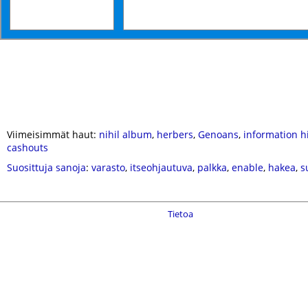
Viimeisimmät haut:
nihil album
,
herbers
,
Genoans
,
information h
cashouts
Suosittuja sanoja
:
varasto
,
itseohjautuva
,
palkka
,
enable
,
hakea
,
s
Tietoa