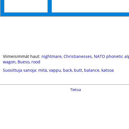
Viimeisimmät haut:
nightmare
,
Christianesses
,
NATO phonetic al
wagon
,
Bueso
,
rood
Suosittuja sanoja
:
mitä
,
vappu
,
back
,
butt
,
balance
,
katsoa
Tietoa