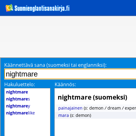
Käännettävä sana (suomeksi tai englanniksi):
Hakuluettelo:
Käännös:
nightmare
nightmare (suomeksi)
nightmare
s
nightmare
y
painajainen
(
s
: demon
/
dream
/
exper
nightmare
like
mara
(
s
: demon)