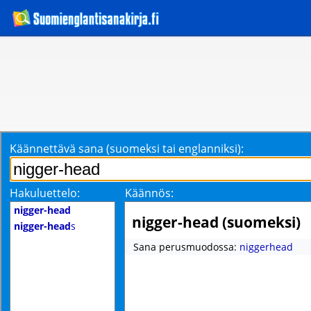
Käännettävä sana (suomeksi tai englanniksi):
Hakuluettelo:
Käännös:
nigger-head
nigger-head (suomeksi)
nigger-head
s
Sana perusmuodossa:
niggerhead