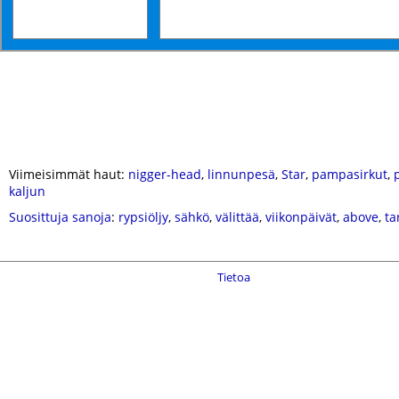
Viimeisimmät haut:
nigger-head
,
linnunpesä
,
Star
,
pampasirkut
,
kaljun
Suosittuja sanoja
:
rypsiöljy
,
sähkö
,
välittää
,
viikonpäivät
,
above
,
ta
Tietoa