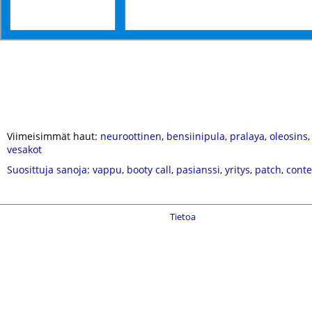
Viimeisimmät haut:
neuroottinen
,
bensiinipula
,
pralaya
,
oleosins
vesakot
Suosittuja sanoja
:
vappu
,
booty call
,
pasianssi
,
yritys
,
patch
,
conte
Tietoa