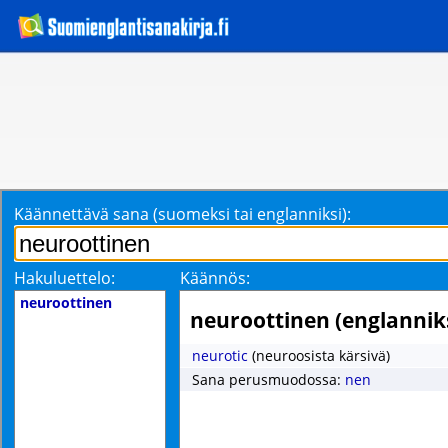
Käännettävä sana (suomeksi tai englanniksi):
Hakuluettelo:
Käännös:
neuroottinen
neuroottinen (englanniks
neurotic
(neuroosista kärsivä)
Sana perusmuodossa:
nen