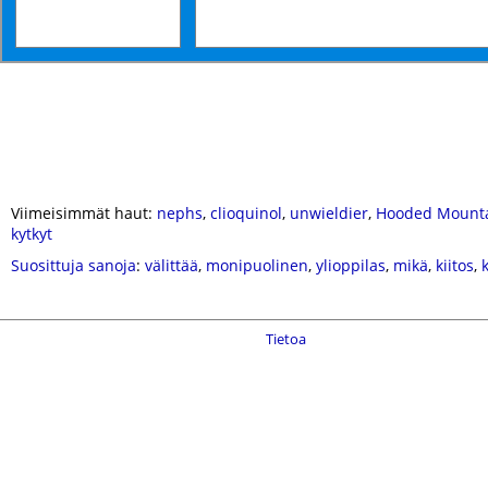
Viimeisimmät haut:
nephs
,
clioquinol
,
unwieldier
,
Hooded Mounta
kytkyt
Suosittuja sanoja
:
välittää
,
monipuolinen
,
ylioppilas
,
mikä
,
kiitos
,
Tietoa