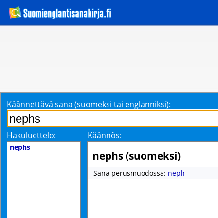
Käännettävä sana (suomeksi tai englanniksi):
Hakuluettelo:
Käännös:
nephs
nephs (suomeksi)
Sana perusmuodossa:
neph