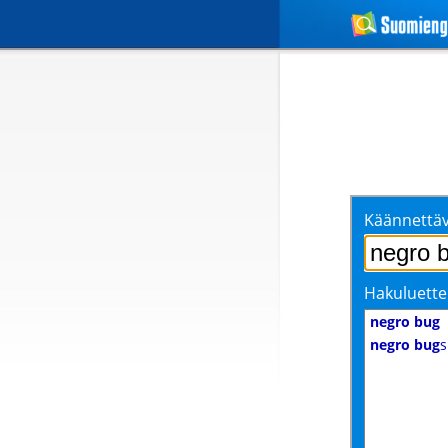
Käännettäv
Hakuluette
negro bug
negro bug
s