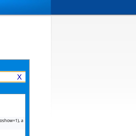
X
noshow=1), a