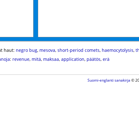
t haut:
negro bug
,
mesova
,
short-period comets
,
haemocytolysis
,
t
anoja
:
revenue
,
mitä
,
maksaa
,
application
,
päätös
,
erä
Suomi-englanti sanakirja
© 20