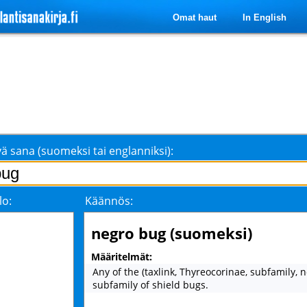
Omat haut
In English
ä sana (suomeksi tai englanniksi):
lo:
Käännös:
negro bug (suomeksi)
Määritelmät:
Any of the (taxlink, Thyreocorinae, subfamily, 
subfamily of shield bugs.