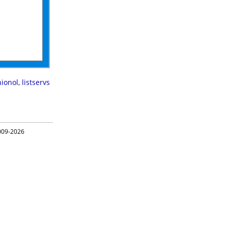
hionol
,
listservs
09-2026