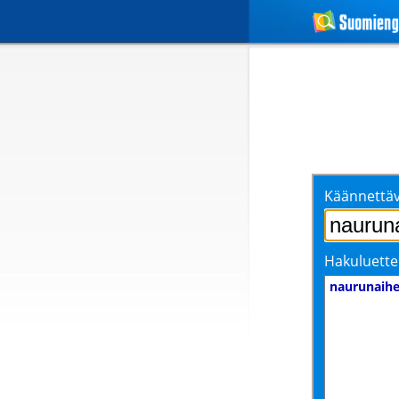
Käännettäv
Hakuluette
naurunaih