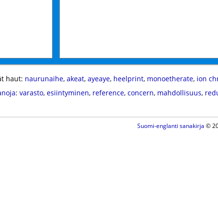
t haut:
naurunaihe
,
akeat
,
ayeaye
,
heelprint
,
monoetherate
,
ion c
anoja
:
varasto
,
esiintyminen
,
reference
,
concern
,
mahdollisuus
,
red
Suomi-englanti sanakirja
© 20