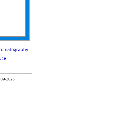
hromatography
uce
09-2026