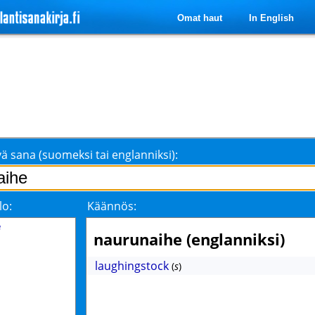
Omat haut
In English
ä sana (suomeksi tai englanniksi):
lo:
Käännös:
e
naurunaihe (englanniksi)
laughingstock
(
s
)