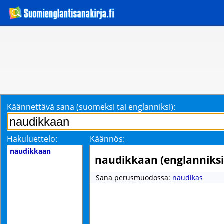
Käännettävä sana (suomeksi tai englanniksi):
Hakuluettelo:
Käännös:
naudikkaan
naudikkaan (englanniksi
Sana perusmuodossa:
naudikas