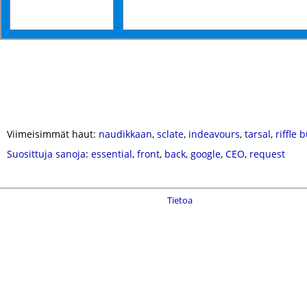
Viimeisimmät haut:
naudikkaan
,
sclate
,
indeavours
,
tarsal
,
riffle 
Suosittuja sanoja
:
essential
,
front
,
back
,
google
,
CEO
,
request
Tietoa