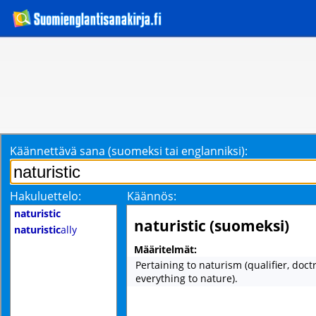
Käännettävä sana (suomeksi tai englanniksi):
Hakuluettelo:
Käännös:
naturistic
naturistic (suomeksi)
naturistic
ally
Määritelmät:
Pertaining to naturism (qualifier, doct
everything to nature).