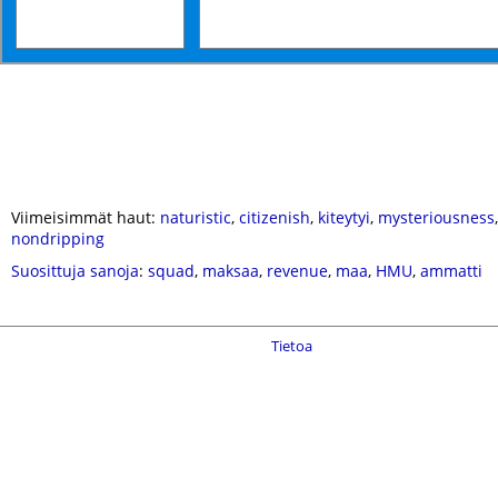
Viimeisimmät haut:
naturistic
,
citizenish
,
kiteytyi
,
mysteriousness
nondripping
Suosittuja sanoja
:
squad
,
maksaa
,
revenue
,
maa
,
HMU
,
ammatti
Tietoa