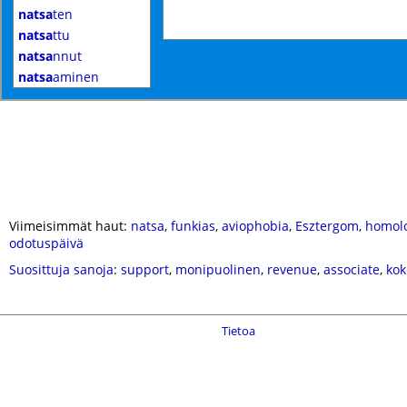
natsa
ten
natsa
ttu
natsa
nnut
natsa
aminen
Viimeisimmät haut:
natsa
,
funkias
,
aviophobia
,
Esztergom
,
homol
odotuspäivä
Suosittuja sanoja
:
support
,
monipuolinen
,
revenue
,
associate
,
ko
Tietoa