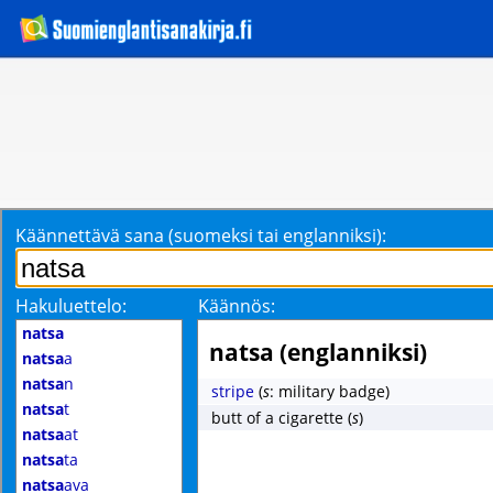
Käännettävä sana (suomeksi tai englanniksi):
Hakuluettelo:
Käännös:
natsa
natsa (englanniksi)
natsa
a
natsa
n
stripe
(
s
: military badge)
natsa
t
butt of a cigarette
(
s
)
natsa
at
natsa
ta
natsa
ava