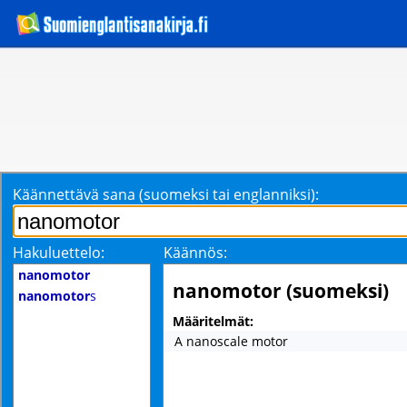
Käännettävä sana (suomeksi tai englanniksi):
Hakuluettelo:
Käännös:
nanomotor
nanomotor (suomeksi)
nanomotor
s
Määritelmät:
A nanoscale motor