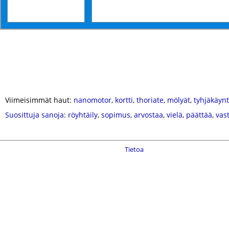
Viimeisimmät haut:
nanomotor
,
kortti
,
thoriate
,
mölyät
,
tyhjäkäynt
Suosittuja sanoja
:
röyhtäily
,
sopimus
,
arvostaa
,
vielä
,
päättää
,
vas
Tietoa