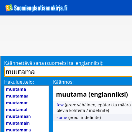
Käännettävä sana (suomeksi tai englanniksi):
Hakuluettelo:
Käännös:
muutama
muutama (englanniksi)
muutama
a
muutama
n
few
(
pron
: vähäinen, epätarkka määrä 
muutama
t
olevia kohteita / indefinite)
muutama
an
some
(
pron
: indefinite)
muutama
in
muutama
na