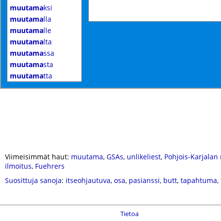
muutama
ksi
muutama
lla
muutama
lle
muutama
lta
muutama
ssa
muutama
sta
muutama
tta
Viimeisimmät haut:
muutama
,
GSAs
,
unlikeliest
,
Pohjois-Karjala
ilmoitus
,
Fuehrers
Suosittuja sanoja
:
itseohjautuva
,
osa
,
pasianssi
,
butt
,
tapahtuma
,
Tietoa