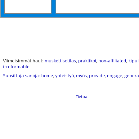
Viimeisimmät haut:
muskettisotilas
,
praktikoi
,
non-affiliated
,
kipul
irreformable
Suosittuja sanoja
:
home
,
yhteistyö
,
myös
,
provide
,
engage
,
genera
Tietoa