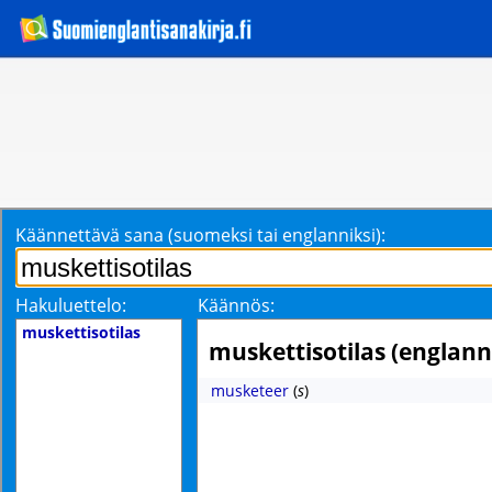
Käännettävä sana (suomeksi tai englanniksi):
Hakuluettelo:
Käännös:
muskettisotilas
muskettisotilas (englann
musketeer
(
s
)